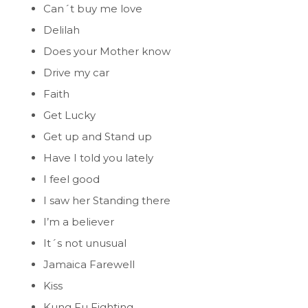
Can´t buy me love
Delilah
Does your Mother know
Drive my car
Faith
Get Lucky
Get up and Stand up
Have I told you lately
I feel good
I saw her Standing there
I’m a believer
It´s not unusual
Jamaica Farewell
Kiss
Kung Fu Fighting