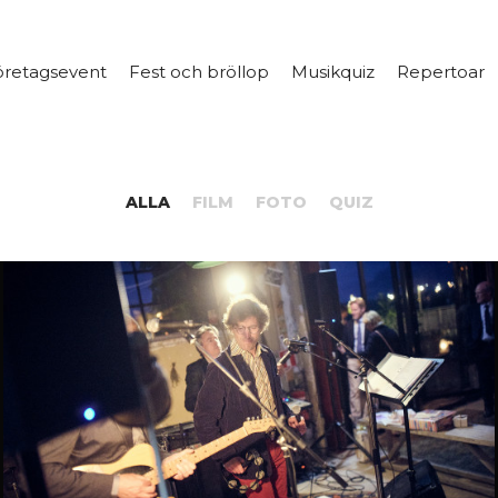
öretagsevent
Fest och bröllop
Musikquiz
Repertoar
ALLA
FILM
FOTO
QUIZ