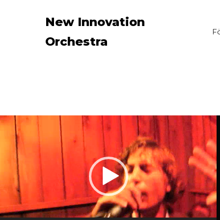
New Innovation 
F
Orchestra
NIO
Videospelare
Mysterius
Ways