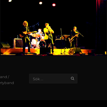
band /
artyband